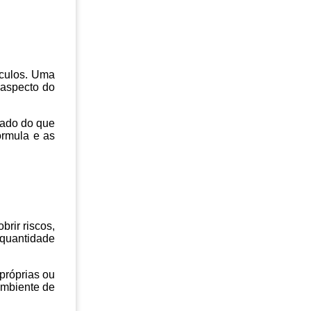
ículos. Uma
 aspecto do
rado do que
órmula e as
rir riscos,
quantidade
próprias ou
ambiente de