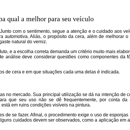
ba qual a melhor para seu veículo
. Junto com o sentimento, segue a atenção e o cuidado aos ve
a automotiva. Aliás, o propósito da cera, além de melhorar o
gaste natural do verniz.
uto, e a escolha correta demanda um critério muito mais elabo
 de análise deve considerar questões como componentes da f
ipos de cera e em que situações cada uma delas é indicada.
s no mercado. Sua principal utilização se dá na intenção de cob
ara que seu uso não se dê frequentemente, por conta da 
está em ruins condições visíveis na pintura.
es de se fazer. Afinal, o procedimento exige o uso de esponjas 
 alguns cuidados devem ser observados, como a aplicação em 