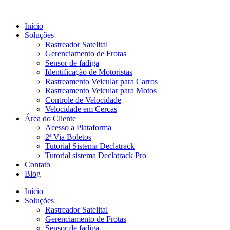
Ir
para
Início
o
Soluções
conteúdo
Rastreador Satelital
Gerenciamento de Frotas
Sensor de fadiga
Identificação de Motoristas
Rastreamento Veicular para Carros
Rastreamento Veicular para Motos
Controle de Velocidade
Velocidade em Cercas
Área do Cliente
Acesso a Plataforma
2ª Via Boletos
Tutorial Sistema Declatrack
Tutorial sistema Declatrack Pro
Contato
Blog
Início
Soluções
Rastreador Satelital
Gerenciamento de Frotas
Sensor de fadiga