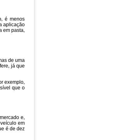
so, é menos
a aplicação
ra em pasta,
 mas de uma
ere, já que
or exemplo,
sível que o
 mercado e,
 veículo em
ue é de dez