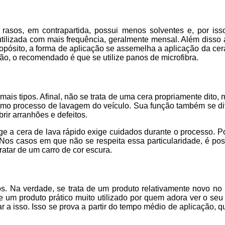
rasos, em contrapartida, possui menos solventes e, por is
 utilizada com mais frequência, geralmente mensal. Além disso 
propósito, a forma de aplicação se assemelha a aplicação da ce
o, o recomendado é que se utilize panos de microfibra.
mais tipos. Afinal, não se trata de uma cera propriamente dito,
mo processo de lavagem do veículo. Sua função também se dif
brir arranhões e defeitos.
ge a cera de lava rápido exige cuidados durante o processo. P
Nos casos em que não se respeita essa particularidade, é pos
atar de um carro de cor escura.
os. Na verdade, se trata de um produto relativamente novo no
 de um produto prático muito utilizado por quem adora ver o seu
 a isso. Isso se prova a partir do tempo médio de aplicação, q