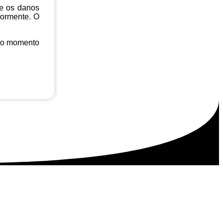
que os danos
iormente. O
 no momento