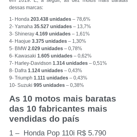
em 2019. E, a seguir, as dez motos mais baratas
dessas marcas:
1- Honda
203.438 unidades
– 78,6%
2- Yamaha
35.527
unidades
– 13,7%
3- Shineray
4.169
unidades
– 1,61%
4-
Haojue
3.375
unidades
– 1,30%
5- BMW
2.029
unidades
– 0,78%
6- Kawasaki
1.605
unidades
– 0,62%
7- Harley-Davidson
1.314
unidades
– 0,51%
8- Dafra
1.124
unidades
– 0,43%
9- Triumph
1.111
unidades
– 0,43%
10- Suzuki
995
unidades
– 0,38%
As 10 motos mais baratas
das 10 fabricantes mais
vendidas do país
1 – Honda Pop 110i R$ 5.790