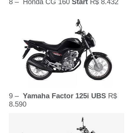
8 – Honda CG 160
Start
R$ 8.432
9 –
Yamaha Factor 125i UBS
R$
8.590