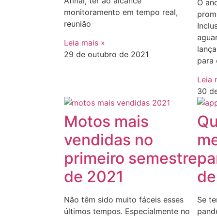
Afinal, ter ao alcance
O an
monitoramento em tempo real,
prom
reunião
Inclu
agua
Leia mais »
lanç
29 de outubro de 2021
para
Leia 
30 d
Motos mais
Qu
vendidas no
me
primeiro semestre
pa
de 2021
de
Não têm sido muito fáceis esses
Se t
últimos tempos. Especialmente no
pand