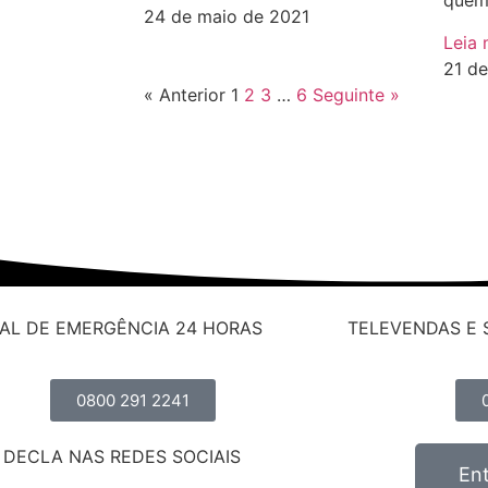
que
24 de maio de 2021
Leia 
21 d
« Anterior
1
2
3
…
6
Seguinte »
AL DE EMERGÊNCIA 24 HORAS
TELEVENDAS E 
0800 291 2241
A DECLA NAS REDES SOCIAIS
En