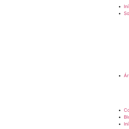
In
So
Ár
Co
Bl
In