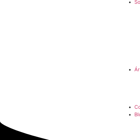
So
Ár
Co
Bl