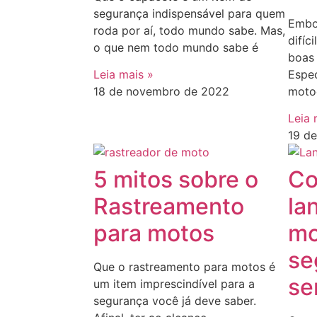
segurança indispensável para quem
Embo
roda por aí, todo mundo sabe. Mas,
difíc
o que nem todo mundo sabe é
boas 
Espe
Leia mais »
motoc
18 de novembro de 2022
Leia 
19 d
5 mitos sobre o
Co
Rastreamento
la
para motos
mo
se
Que o rastreamento para motos é
se
um item imprescindível para a
segurança você já deve saber.