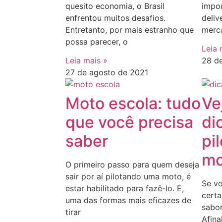
quesito economia, o Brasil
impor
enfrentou muitos desafios.
deliv
Entretanto, por mais estranho que
merc
possa parecer, o
Leia 
Leia mais »
28 d
27 de agosto de 2021
Moto escola: tudo
Ve
que você precisa
di
saber
pi
mo
O primeiro passo para quem deseja
sair por aí pilotando uma moto, é
Se vo
estar habilitado para fazê-lo. E,
cert
uma das formas mais eficazes de
sabor
tirar
Afina