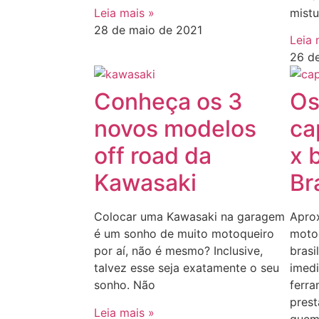
mistu
Leia mais »
28 de maio de 2021
Leia 
26 d
Conheça os 3
Os
novos modelos
ca
off road da
x 
Kawasaki
Br
Colocar uma Kawasaki na garagem
Apro
é um sonho de muito motoqueiro
motoc
por aí, não é mesmo? Inclusive,
brasi
talvez esse seja exatamente o seu
imedi
sonho. Não
ferra
prest
Leia mais »