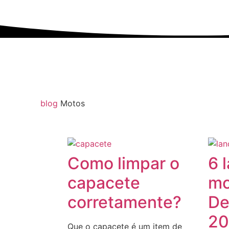
blog
Motos
Como limpar o
6 
capacete
mo
corretamente?
De
20
Que o capacete é um item de