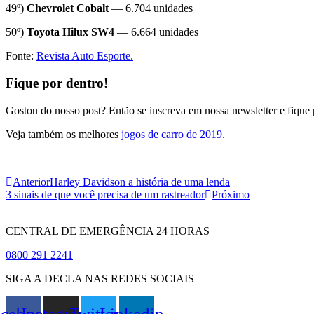
49º)
Chevrolet Cobalt
— 6.704 unidades
50º)
Toyota Hilux SW4
— 6.664 unidades
Fonte:
Revista Auto Esporte.
Fique por dentro!
Gostou do nosso post? Então se inscreva em nossa newsletter e fique 
Veja também os melhores
jogos de carro de 2019.
Anterior
Harley Davidson a história de uma lenda
3 sinais de que você precisa de um rastreador
Próximo
CENTRAL DE EMERGÊNCIA 24 HORAS
0800 291 2241
SIGA A DECLA NAS REDES SOCIAIS
acebook
Instagram
Twitter
Linkedin