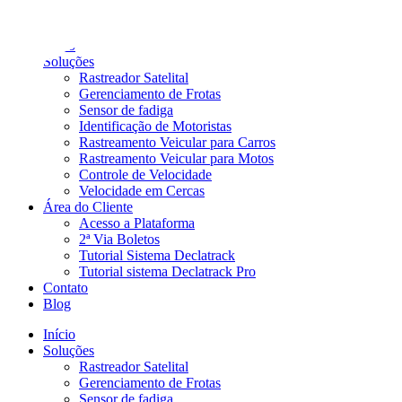
Ir
para
Início
o
Soluções
conteúdo
Rastreador Satelital
Gerenciamento de Frotas
Sensor de fadiga
Identificação de Motoristas
Rastreamento Veicular para Carros
Rastreamento Veicular para Motos
Controle de Velocidade
Velocidade em Cercas
Área do Cliente
Acesso a Plataforma
2ª Via Boletos
Tutorial Sistema Declatrack
Tutorial sistema Declatrack Pro
Contato
Blog
Início
Soluções
Rastreador Satelital
Gerenciamento de Frotas
Sensor de fadiga