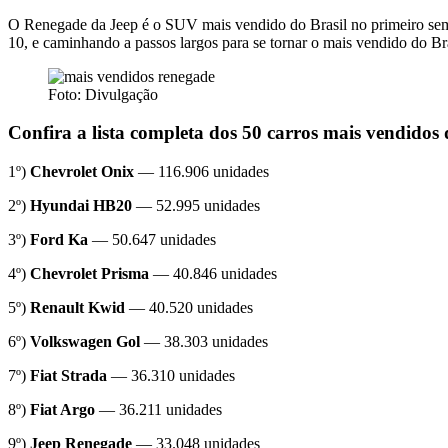
O Renegade da Jeep é o SUV mais vendido do Brasil no primeiro seme
10, e caminhando a passos largos para se tornar o mais vendido do Bras
Foto: Divulgação
Confira a lista completa dos 50 carros mais vendidos
1º)
Chevrolet Onix
— 116.906 unidades
2º)
Hyundai HB20
— 52.995 unidades
3º)
Ford Ka
— 50.647 unidades
4º)
Chevrolet Prisma
— 40.846 unidades
5º)
Renault Kwid
— 40.520 unidades
6º)
Volkswagen Gol
— 38.303 unidades
7º)
Fiat Strada
— 36.310 unidades
8º)
Fiat Argo
— 36.211 unidades
9º)
Jeep Renegade
— 33.048 unidades