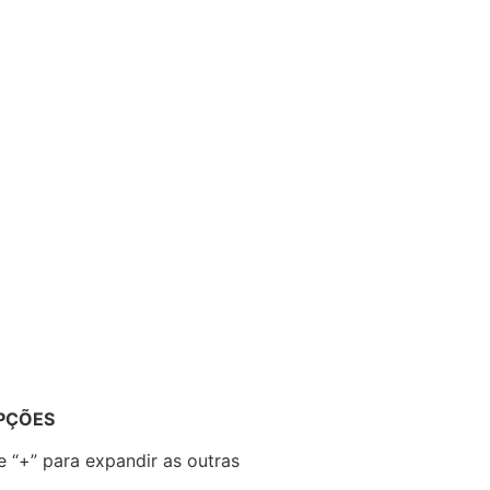
PÇÕES
e “+” para expandir as outras