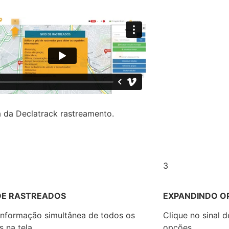
a
da Declatrack rastreamento.
3
DE RASTREADOS
EXPANDINDO O
 informação simultânea de todos os
Clique no sinal d
s na tela
opções