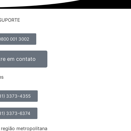
SUPORTE
0800 001 3002
tre em contato
es
31) 3373-4355
31) 3373-6374
 região metropolitana