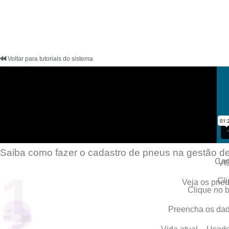
Voltar para tutoriais do sistema
Saiba como fazer o cadastro de pneus
na gestão de
Cad
VI
1
Cl
Veja os pneu
Clique no 
2
Preencha os dado