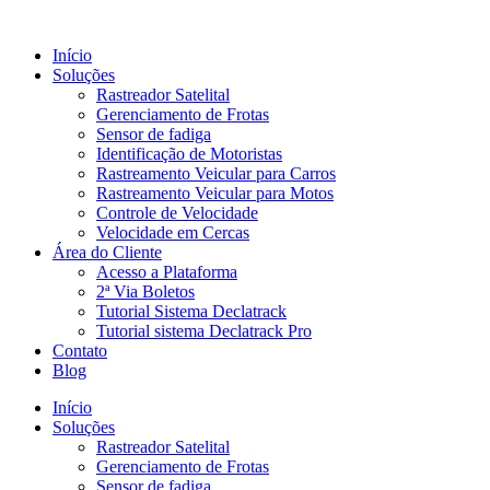
Ir
para
Início
o
Soluções
conteúdo
Rastreador Satelital
Gerenciamento de Frotas
Sensor de fadiga
Identificação de Motoristas
Rastreamento Veicular para Carros
Rastreamento Veicular para Motos
Controle de Velocidade
Velocidade em Cercas
Área do Cliente
Acesso a Plataforma
2ª Via Boletos
Tutorial Sistema Declatrack
Tutorial sistema Declatrack Pro
Contato
Blog
Início
Soluções
Rastreador Satelital
Gerenciamento de Frotas
Sensor de fadiga