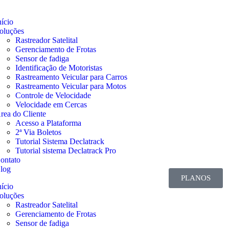
nício
oluções
Rastreador Satelital
Gerenciamento de Frotas
Sensor de fadiga
Identificação de Motoristas
Rastreamento Veicular para Carros
Rastreamento Veicular para Motos
Controle de Velocidade
Velocidade em Cercas
rea do Cliente
Acesso a Plataforma
2ª Via Boletos
Tutorial Sistema Declatrack
Tutorial sistema Declatrack Pro
ontato
log
PLANOS
nício
oluções
Rastreador Satelital
Gerenciamento de Frotas
Sensor de fadiga