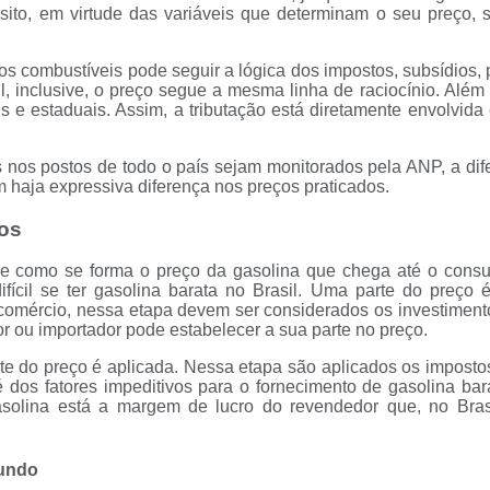
ósito, em virtude das variáveis que determinam o seu preço,
s combustíveis pode seguir a lógica dos impostos, subsídios, pr
l, inclusive, o preço segue a mesma linha de raciocínio. Além 
is e estaduais. Assim, a tributação está diretamente envolvida 
nos postos de todo o país sejam monitorados pela ANP, a dife
m haja expressiva diferença nos preços praticados.
os
ce como se forma o preço da gasolina que chega até o consum
ifícil se ter gasolina barata no Brasil. Uma parte do preço 
 comércio, nessa etapa devem ser considerados os investiment
r ou importador pode estabelecer a sua parte no preço.
e do preço é aplicada. Nessa etapa são aplicados os impostos 
é dos fatores impeditivos para o fornecimento de gasolina ba
solina está a margem de lucro do revendedor que, no Bras
Mundo