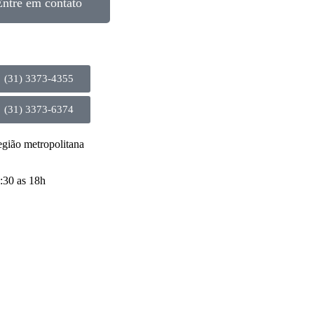
Entre em contato
(31) 3373-4355
(31) 3373-6374
egião metropolitana
:30 as 18h