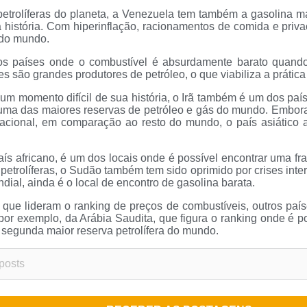
 petrolíferas do planeta, a Venezuela tem também a gasolina m
a história. Com hiperinflação, racionamentos de comida e priva
 do mundo.
os países onde o combustível é absurdamente barato quand
es são grandes produtores de petróleo, o que viabiliza a prática
m momento difícil de sua história, o Irã também é um dos país
 uma das maiores reservas de petróleo e gás do mundo. Embora
nacional, em comparação ao resto do mundo, o país asiático 
s africano, é um dos locais onde é possível encontrar uma fr
etrolíferas, o Sudão também tem sido oprimido por crises inte
dial, ainda é o local de encontro de gasolina barata.
 que lideram o ranking de preços de combustíveis, outros pa
 por exemplo, da Arábia Saudita, que figura o ranking onde é p
a segunda maior reserva petrolífera do mundo.