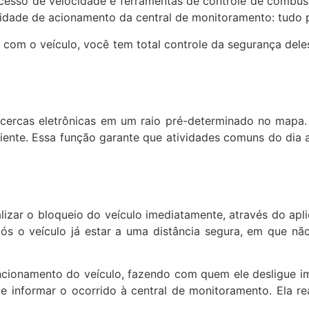
excesso de velocidade e ferramentas de controle de combus
idade de acionamento da central de monitoramento: tudo 
am com o veículo, você tem total controle da segurança de
 cercas eletrônicas em um raio pré-determinado no mapa. 
iente. Essa função garante que atividades comuns do dia a
alizar o bloqueio do veículo imediatamente, através do ap
pós o veículo já estar a uma distância segura, em que nã
ionamento do veículo, fazendo com quem ele desligue ime
eve informar o ocorrido à central de monitoramento. Ela r