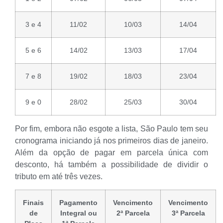
3 e 4
11/02
10/03
14/04
5 e 6
14/02
13/03
17/04
7 e 8
19/02
18/03
23/04
9 e 0
28/02
25/03
30/04
Por fim, embora não esgote a lista, São Paulo tem seu
cronograma iniciando já nos primeiros dias de janeiro.
Além da opção de pagar em parcela única com
desconto, há também a possibilidade de dividir o
tributo em até três vezes.
Finais
Pagamento
Vencimento
Vencimento
de
Integral ou
2ª Parcela
3ª Parcela