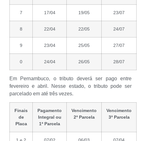
7
17/04
19/05
23/07
8
22/04
22/05
24/07
9
23/04
25/05
27/07
0
24/04
26/05
28/07
Em Pernambuco, o tributo deverá ser pago entre
fevereiro e abril. Nesse estado, o tributo pode ser
parcelado em até três vezes.
Finais
Pagamento
Vencimento
Vencimento
de
Integral ou
2ª Parcela
3ª Parcela
Placa
1ª Parcela
1 e 2
07/02
06/03
07/04