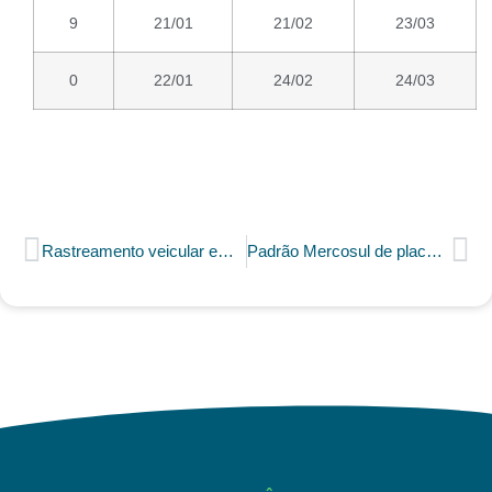
9
21/01
21/02
23/03
0
22/01
24/02
24/03
Rastreamento veicular em Pará de Minas
Padrão Mercosul de placas: saiba tudo sobre